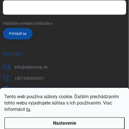
Vložením e-mailu súhlasíte s
podmienkami ochrany osobných údajov
Prihlásiť sa
KONTAKT
info
@
ediscomp.sk
+421948554331
+421948331554
Tento web používa súbory cookie. Ďalším prechádzaním
tohto webu vyjadrujete súhlas s ich používaním. Viac
informácií
tu
.
Nastavenie