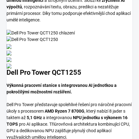
umělou inteligencí
a strojovým učením. Slouží ke
zrychlení AI
výpočtů
, rozpoznávání textu, obrazu, predikci a nezatěžuje
primární procesor. Díky tomu podporuje efektivnější chod aplikací
umělé inteligence.
Dell Pro Tower QCT1255
Výkonná pracovní stanice s integrovanou AI jednotkou a
pokročilými možnostmi rozšíření.
Dell Pro Tower představuje spolehlivé řešení pro náročné pracovní
úkoly s procesorem
AMD Ryzen 7 8700G
, který nabízí 8 jader s
taktem až
5,1 GHz
a integrovanou
NPU jednotku s výkonem 16
TOPS
pro AI aplikace. Tříúrovňová architektura kombinující CPU,
GPU a dedikovanou NPU zajišťuje plynulý chod aplikací
využívajících umělou inteligenci.