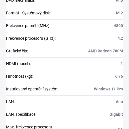
DVD mechanika
:
Ano
Formát - Systémový disk
:
M.2
Frekvence pamětí (MHz)
:
4800
Frekvence procesoru (GHz)
:
4,2
Grafický čip
:
AMD Radeon 780M
HDMI (počet)
:
1
Hmotnost (kg)
:
6,76
Instalovaný operační systém
:
Windows 11 Pro
LAN
:
Ano
LAN, specifikace
:
Gigabit
Max. frekvence procesoru