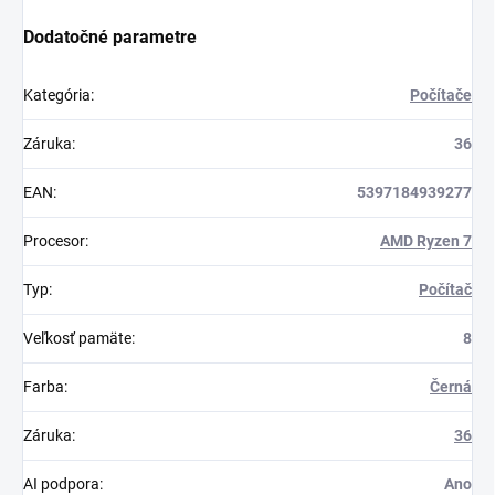
Dodatočné parametre
Kategória
:
Počítače
Záruka
:
36
EAN
:
5397184939277
Procesor
:
AMD Ryzen 7
Typ
:
Počítač
Veľkosť pamäte
:
8
Farba
:
Černá
Záruka
:
36
AI podpora
:
Ano