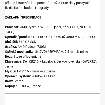
přístup k interním komponentám. Až 3 PCIe sloty poskytují
flexibilitu pro budoucí upgrady.
ZÁKLADNÍ SPECIFIKACE
Procesor:
AMD Ryzen 7 8700G (8 jader, až 5,1 GHz, NPU 16
TOPS)
Operační paměť:
8 GB (1× 8 GB) DDR5, až 4800 MT/s, non-ECC
Úložiště:
512 GB SSD
Grafika:
AMD Radeon 780M
Optická mechanika:
8× DVD+/-RW/RAM, 9,5 mm, Slimline
Bezdrátové připojení:
ne
Klávesnice:
Dell KB216 – kabelová, česko-slovenská (QWERTZ),
černá
Myš:
Dell MS116 – kabelová, černá
Operační systém:
Windows 11 Pro
Barva:
černá
Napájení:
180 W, Bronze