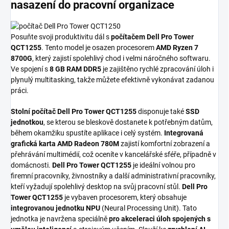
nasazení do pracovní organizace
Posuňte svoji produktivitu dál s
počítačem Dell Pro Tower
QCT1255
. Tento model je osazen procesorem
AMD Ryzen 7
8700G
, který zajistí spolehlivý chod i velmi náročného softwaru.
Ve spojení s
8 GB RAM DDR5
je zajištěno rychlé zpracování úloh i
plynulý multitasking, takže můžete efektivně vykonávat zadanou
práci.
Stolní počítač Dell Pro Tower QCT1255
disponuje také
SSD
jednotkou
, se kterou se bleskově dostanete k potřebným datům,
během okamžiku spustíte aplikace i celý systém.
Integrovaná
grafická karta AMD Radeon 780M
zajistí komfortní zobrazení a
přehrávání multimédií, což oceníte v kancelářské sféře, případně v
domácnosti.
Dell Pro Tower QCT1255
je ideální volnou pro
firemní pracovníky, živnostníky a další administrativní pracovníky,
kteří vyžadují spolehlivý desktop na svůj pracovní stůl.
Dell Pro
Tower QCT1255
je vybaven procesorem, který obsahuje
integrovanou jednotku NPU
(Neural Processing Unit). Tato
jednotka je navržena speciálně
pro akceleraci úloh spojených s