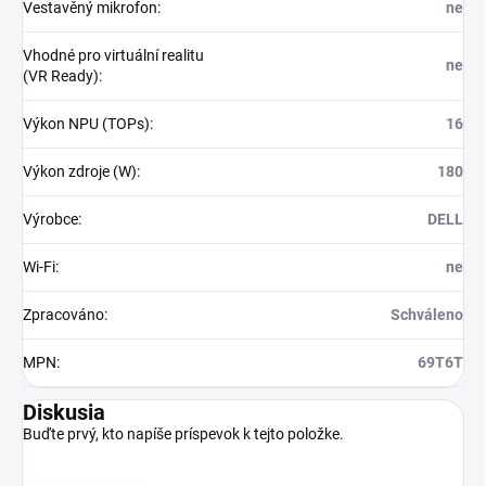
Vestavěný mikrofon
:
ne
Vhodné pro virtuální realitu
ne
(VR Ready)
:
Výkon NPU (TOPs)
:
16
Výkon zdroje (W)
:
180
Výrobce
:
DELL
Wi-Fi
:
ne
Zpracováno
:
Schváleno
MPN
:
69T6T
Diskusia
Buďte prvý, kto napíše príspevok k tejto položke.