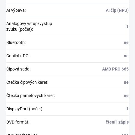
AI výbava
:
AI čip (NPU)
Analogový vstup/výstup
1
zvuku (počet)
:
Bluetooth
:
ne
Copilot+ PC
:
ne
Čipová sada
:
AMD PRO 665
Čtečka čipových karet
:
ne
Čtečka paměťových karet
:
ne
DisplayPort (počet)
:
1
DVD formát
:
čtení i zápis