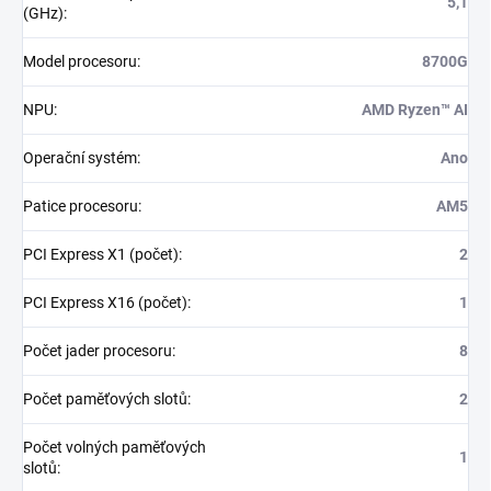
5,1
(GHz)
:
Model procesoru
:
8700G
NPU
:
AMD Ryzen™ AI
Operační systém
:
Ano
Patice procesoru
:
AM5
PCI Express X1 (počet)
:
2
PCI Express X16 (počet)
:
1
Počet jader procesoru
:
8
Počet paměťových slotů
:
2
Počet volných paměťových
1
slotů
: