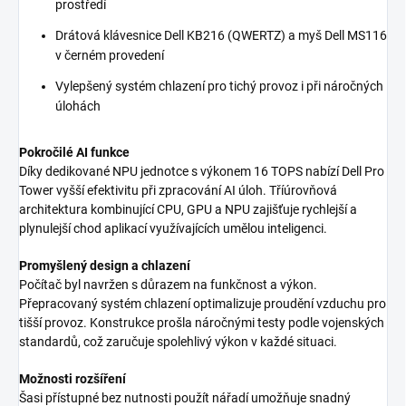
prostředí
Drátová klávesnice Dell KB216 (QWERTZ) a myš Dell MS116
v černém provedení
Vylepšený systém chlazení pro tichý provoz i při náročných
úlohách
Pokročilé AI funkce
Díky dedikované NPU jednotce s výkonem 16 TOPS nabízí Dell Pro
Tower vyšší efektivitu při zpracování AI úloh. Tříúrovňová
architektura kombinující CPU, GPU a NPU zajišťuje rychlejší a
plynulejší chod aplikací využívajících umělou inteligenci.
Promyšlený design a chlazení
Počítač byl navržen s důrazem na funkčnost a výkon.
Přepracovaný systém chlazení optimalizuje proudění vzduchu pro
tišší provoz. Konstrukce prošla náročnými testy podle vojenských
standardů, což zaručuje spolehlivý výkon v každé situaci.
Možnosti rozšíření
Šasi přístupné bez nutnosti použít nářadí umožňuje snadný