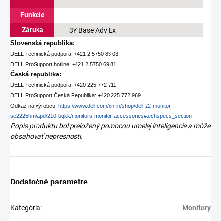
Funkcie
Záruka
3Y Base Adv Ex
Slovenská republika:
DELL Technická podpora: +421 2 5750 83 03
DELL ProSupport hotline: +421 2 5750 69 81
Česká republika:
DELL Technická podpora: +420 225 772 711
DELL ProSupport Česká Republika: +420 225 772 969
Odkaz na výrobcu:
https://www.dell.com/en-in/shop/dell-22-monitor-
se2225hm/apd/210-bqkk/monitors-monitor-accessories#techspecs_section
Popis produktu bol preložený pomocou umelej inteligencie a môže
obsahovať nepresnosti.
Dodatočné parametre
Kategória
:
Monitory