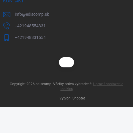
KONTAKT
info
@
ediscomp.sk
+421948554331
+421948331554
Copyright 2026
ediscomp
. Všetky práva vyhradené.
Upraviť nastavenie
cookies
Vytvoril Shoptet