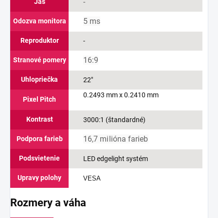
-
Jas
5 ms
Odozva monitora
Reproduktor
-
16:9
Stranové pomery
Uhlopriečka
22"
0.2493 mm x 0.2410 mm
Pixel Pitch
Kontrast
3000:1 (štandardné)
16,7 milióna farieb
Podpora farieb
Podsvietenie
LED edgelight systém
Upravy polohy
VESA
Rozmery a váha