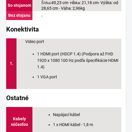
:49,23 cm-
: 21,18 cm- Výška: od
Šírka
Hĺbka
So stojanom
28,65 cm - Váha: 2,96kg
Bez stojanu
-
Konektivita
Video port
1 HDMI port (HDCP 1.4) (Podpora až FHD
1920 x 1080 100 Hz podľa špecifikácie HDMI
1.
1.4)
1 VGA port
Ostatné
Napájací kábel
Kabely
súčasťou
1 x HDMI kábel - 1,8 m