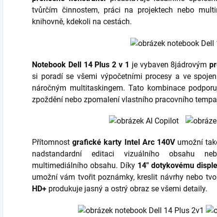
tvůrčím činnostem, práci na projektech nebo mult
knihovně, kdekoli na cestách.
Notebook Dell 14 Plus 2 v 1
je vybaven 8jádrovým
pr
si poradí se všemi výpočetními procesy a ve spoje
náročným multitaskingem. Tato kombinace podporuj
zpoždění nebo zpomalení vlastního pracovního tempa
Přítomnost
grafické karty Intel Arc 140V
umožní také
nadstandardní editaci vizuálního obsahu neb
multimediálního obsahu. Díky
14" dotykovému disple
umožní vám tvořit poznámky, kreslit návrhy nebo tvoř
HD+
produkuje jasný a ostrý obraz se všemi detaily.