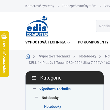
Prejsť
Kamerové systémy
Zabezpečovací systém
Ser
na
obsah
VÝPOČTOVÁ TECHNIKA
PC KOMPONENTY
Domov
Výpočtová Technika
Notebooky
No
DELL 14 Plus 2v1 Touch DB04250/ Ultra 7 256V/ 1
B
Kategórie
o
Preskočiť
č
kategórie
n
Výpočtová Technika
ý
Notebooky
p
a
Notebooky