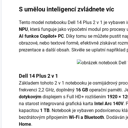
S umělou inteligencí zvládnete víc
Tento model notebooku Dell 14 Plus 2 v 1 je vybaven 
NPU
, která funguje jako výpočetní modul pro procesy
AI funkce Copilot+ PC
. Díky tomu se můžete pustit na
obrazové, nebo textové formě, efektivně získávat rozma
prezentace a další obsah. Skvěle se uplatní například 
Dell 14 Plus 2 v 1
Základem tohoto 2 v 1 notebooku je osmijádrový pro
frekvenci 2,2 GHz, doplněný
16 GB
operační paměti. J
dotykovým
displejem s Full HD+ rozlišením
1920 × 12
na starost integrovaná grafická karta
Intel Arc 140V
. 
kapacitou
1 TB
. Notebook je vybaven podsvícenou klá
bezdrátovým připojením
Wi-Fi a Bluetooth
. Dodáván 
Home
.