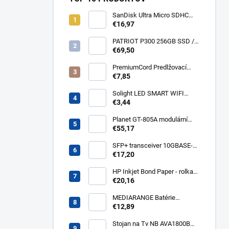
SanDisk Ultra Micro SDHC
32GB 120MB/s A1+ada
€16,97
SDSQUA4-032G-GN6MA
PATRIOT P300 256GB SSD /
Interní / M.2 PCIe Gen3 x4
€69,50
NVMe 1.3 / 2280
P300P256GM28
PremiumCord Predlžovací
kábel - sieť 230V, IEC 320 C13
€7,85
- C14, 3 m kps3
Solight LED SMART WIFI
žiarovka, GU10, 5W, RGB,
€3,44
400lm WZ326
Planet GT-805A modulární
konvertor Gigabit
€55,17
10/100/1000BaseT/SX GT-
805A
SFP+ transceiver 10GBASE-
SR/SW, multirate, MM, OM3-
€17,20
300/OM2-82/OM1-33m,
850nm VCSEL, LC dup., DMI ,
HP Inkjet Bond Paper - rolka
DELL komp.. SFP-PLUS-SR-
24'' Q1396A
€20,16
DELL
MEDIARANGE Batérie
nabíjateľné AAA, USB-C, 4ks
€12,89
MRBAT160
Stojan na Tv NB AVA1800B