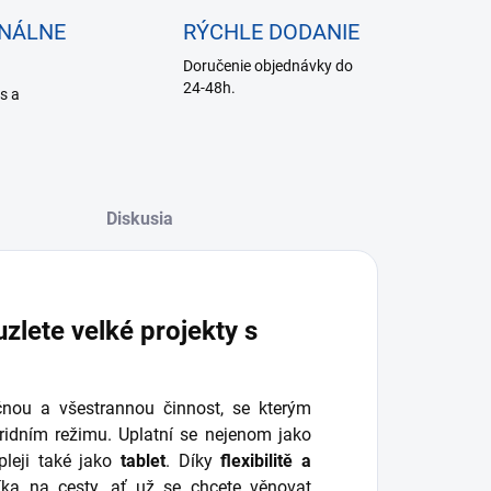
ONÁLNE
RÝCHLE DODANIE
Doručenie objednávky do
24-48h.
is a
Diskusia
zlete velké projekty s
nou a všestrannou činnost, se kterým
ridním režimu. Uplatní se nejenom jako
pleji také jako
tablet
. Díky
flexibilitě a
níka na cesty, ať už se chcete věnovat