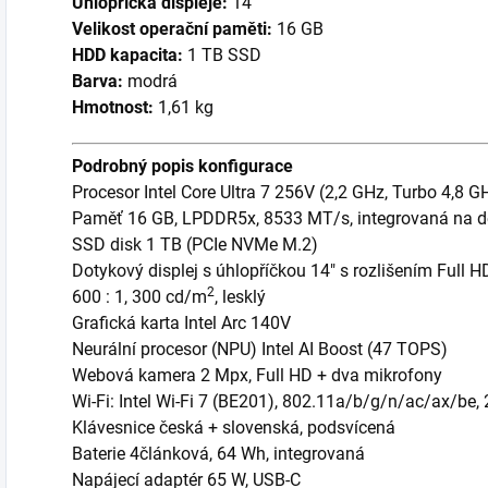
Úhlopříčka displeje:
14"
Velikost operační paměti:
16 GB
HDD kapacita:
1 TB SSD
Barva:
modrá
Hmotnost:
1,61 kg
Podrobný popis konfigurace
Procesor Intel Core Ultra 7 256V (2,2 GHz, Turbo 4,8 
Paměť 16 GB, LPDDR5x, 8533 MT/s, integrovaná na d
SSD disk 1 TB (PCIe NVMe M.2)
Dotykový displej s úhlopříčkou 14" s rozlišením Full HD
2
600 : 1, 300 cd/m
, lesklý
Grafická karta Intel Arc 140V
Neurální procesor (NPU) Intel AI Boost (47 TOPS)
Webová kamera 2 Mpx, Full HD + dva mikrofony
Wi-Fi: Intel Wi-Fi 7 (BE201), 802.11a/b/g/n/ac/ax/be,
Klávesnice česká + slovenská, podsvícená
Baterie 4článková, 64 Wh, integrovaná
Napájecí adaptér 65 W, USB-C