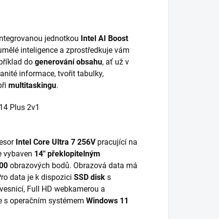
integrovanou jednotkou
Intel AI Boost
 umělé inteligence a zprostředkuje vám
příklad do
generování obsahu
, ať už v
nité informace, tvořit tabulky,
při
multitaskingu
.
cesor
Intel Core Ultra 7 256V
pracující na
e vybaven
14" překlopitelným
00
obrazových bodů. Obrazová data má
Pro data je k dispozici
SSD disk
s
vesnicí, Full HD webkamerou a
je s operačním systémem
Windows 11