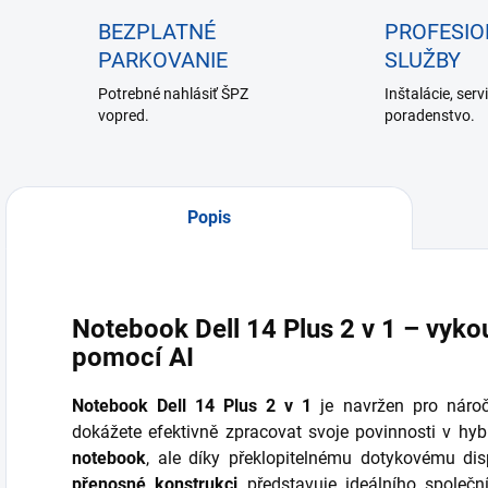
BEZPLATNÉ
PROFESI
PARKOVANIE
SLUŽBY
Potrebné nahlásiť ŠPZ
Inštalácie, serv
vopred.
poradenstvo.
Popis
Notebook Dell 14 Plus 2 v 1 – vykou
pomocí AI
Notebook Dell 14 Plus 2 v 1
je navržen pro nároč
dokážete efektivně zpracovat svoje povinnosti v hyb
notebook
, ale díky překlopitelnému dotykovému dis
přenosné konstrukci
představuje ideálního společ