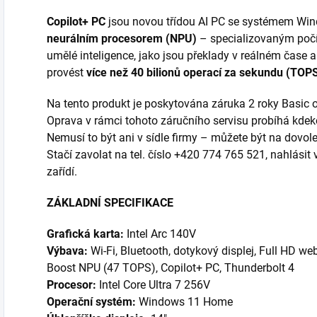
Copilot+ PC
jsou novou třídou AI PC se systémem Win
neurálním procesorem (NPU)
– specializovaným poč
umělé inteligence, jako jsou překlady v reálném čase 
provést
více než 40 bilionů operací za sekundu (TOP
Na tento produkt je poskytována záruka 2 roky Basic o
Oprava v rámci tohoto záručního servisu probíhá kdeko
Nemusí to být ani v sídle firmy – můžete být na dovole
Stačí zavolat na tel. číslo +420 774 765 521, nahlásit 
zařídí.
ZÁKLADNÍ SPECIFIKACE
Grafická karta:
Intel Arc 140V
Výbava:
Wi-Fi, Bluetooth, dotykový displej, Full HD we
Boost NPU (47 TOPS), Copilot+ PC, Thunderbolt 4
Procesor:
Intel Core Ultra 7 256V
Operační systém:
Windows 11 Home