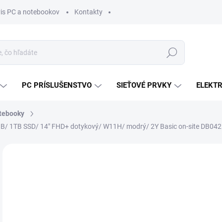
vis PC a notebookov
Kontakty
Hľadať
PC PRÍSLUŠENSTVO
SIEŤOVÉ PRVKY
ELEKT
tebooky
6GB/ 1TB SSD/ 14" FHD+ dotykový/ W11H/ modrý/ 2Y Basic on-site DB
ZNAČKA:
DELL
MÔŽ
DO:
12.
MOŽ
DOR
€1