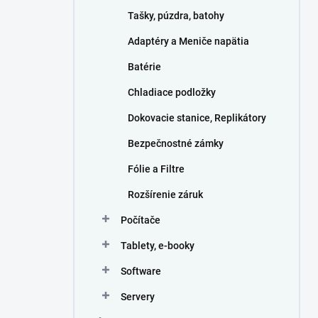
n
Tašky, púzdra, batohy
e
l
Adaptéry a Meniče napätia
Batérie
Chladiace podložky
Dokovacie stanice, Replikátory
Bezpečnostné zámky
Fólie a Filtre
Rozšírenie záruk
Počítače
Tablety, e-booky
Software
Servery