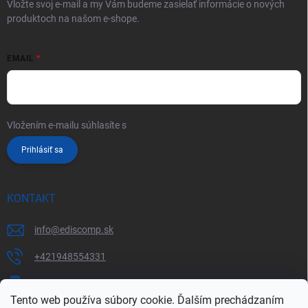
Vložte svoj e-mail a my Vám budeme zasielať informácie o nových
produktoch na našom e-shope.
EMAIL
Vložením e-mailu súhlasíte s
podmienkami ochrany osobných údajov
Prihlásiť sa
KONTAKT
info
@
ediscomp.sk
+421948554331
+421948331554
Tento web používa súbory cookie. Ďalším prechádzaním