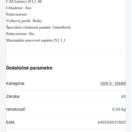
CAS Latency [CL]: 46
Chladenie: Áno
Podsvietenie: -
Výškový profil: Nízky
Špeciálne vlastnosti pamäte: Unbuffered
Podsvietenie: Nie
Maximálne pracovné napätie [V]: 1,1
Dodatočné parametre
Kategória
:
DDR 5 - DIMM
Záruka
:
60
Hmotnosť
:
0.05 kg
EAN
:
649528937803