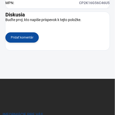
MPN
:
CP2K16G56C46U5
Diskusia
Buďte prvý, kto napíše príspevok k tejto položke.
Pridať komentár
Z
á
p
ä
t
i
INFORMÁCIE PRE VÁS