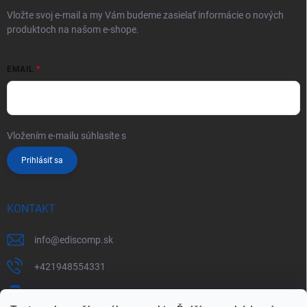
Vložte svoj e-mail a my Vám budeme zasielať informácie o nových
produktoch na našom e-shope.
EMAIL
Vložením e-mailu súhlasíte s
podmienkami ochrany osobných údajov
Prihlásiť sa
KONTAKT
info
@
ediscomp.sk
+421948554331
+421948331554