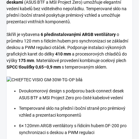
deskami
(ASUS BTF a MSI Project Zero) umožňuje elegantní
vedení kabelů bez viditelného nepořádku. Temperované sklo na
přední i boční straně poskytuje prémiový vzhled a umožňuje
prezentaci vnitřních komponentů.
Skříň je vybavena
6 předinstalovanými ARGB ventilátory
o
průměru 120 mm s řídicím hubem pro synchronizaci se základní
deskou a PWM regulaci otáček. Podporuje instalaci výkonných
grafických karet do délky
410 mm
a procesorových chladičů do
výšky
175 mm
. Materiálové provedení kombinuje ocelový plech
SPCC tloušťky 0,65–0,9 mm
s temperovaným sklem.
Dvoukomorový design s podporou back-connect desek
ASUS BTF a MSI Project Zero pro čisté kabelové vedení
Temperované sklo na přední i boční straně pro prémiový
vzhled a prezentaci komponentů
6× 120mm ARGB ventilátory s řídicím hubem DF-200 pro
synchronizaci s deskou a PWM regulaci