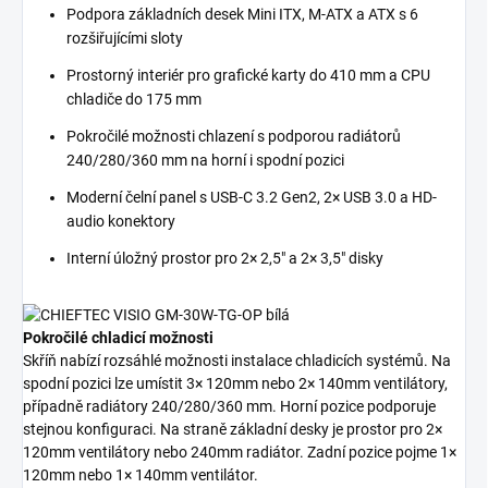
Podpora základních desek Mini ITX, M-ATX a ATX s 6
rozšiřujícími sloty
Prostorný interiér pro grafické karty do 410 mm a CPU
chladiče do 175 mm
Pokročilé možnosti chlazení s podporou radiátorů
240/280/360 mm na horní i spodní pozici
Moderní čelní panel s USB-C 3.2 Gen2, 2× USB 3.0 a HD-
audio konektory
Interní úložný prostor pro 2× 2,5" a 2× 3,5" disky
Pokročilé chladicí možnosti
Skříň nabízí rozsáhlé možnosti instalace chladicích systémů. Na
spodní pozici lze umístit 3× 120mm nebo 2× 140mm ventilátory,
případně radiátory 240/280/360 mm. Horní pozice podporuje
stejnou konfiguraci. Na straně základní desky je prostor pro 2×
120mm ventilátory nebo 240mm radiátor. Zadní pozice pojme 1×
120mm nebo 1× 140mm ventilátor.