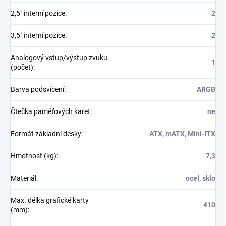
2,5" interní pozice
:
2
3,5" interní pozice
:
2
Analogový vstup/výstup zvuku
1
(počet)
:
Barva podsvícení
:
ARGB
Čtečka paměťových karet
:
ne
Formát základní desky
:
ATX, mATX, Mini-ITX
Hmotnost (kg)
:
7,3
Materiál
:
ocel, sklo
Max. délka grafické karty
410
(mm)
: