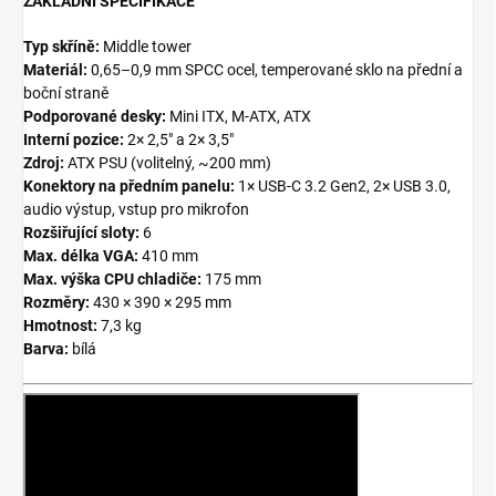
ZÁKLADNÍ SPECIFIKACE
Typ skříně:
Middle tower
Materiál:
0,65–0,9 mm SPCC ocel, temperované sklo na přední a
boční straně
Podporované desky:
Mini ITX, M-ATX, ATX
Interní pozice:
2× 2,5" a 2× 3,5"
Zdroj:
ATX PSU (volitelný, ~200 mm)
Konektory na předním panelu:
1× USB-C 3.2 Gen2, 2× USB 3.0,
audio výstup, vstup pro mikrofon
Rozšiřující sloty:
6
Max. délka VGA:
410 mm
Max. výška CPU chladiče:
175 mm
Rozměry:
430 × 390 × 295 mm
Hmotnost:
7,3 kg
Barva:
bílá