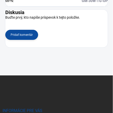
MPN
:
GM-30W-TG-OP
Diskusia
Buďte prvý, kto napíše príspevok k tejto položke.
Pridať komentár
Z
á
p
ä
t
i
e
INFORMÁCIE PRE VÁS