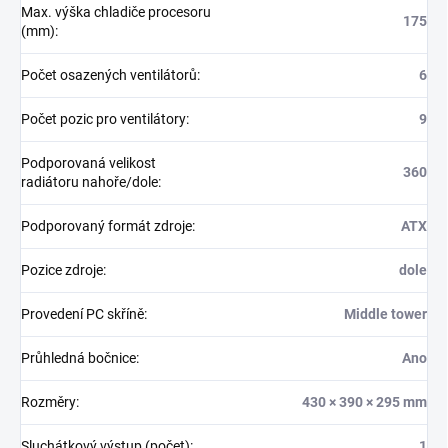
Max. výška chladiče procesoru
175
(mm)
:
Počet osazených ventilátorů
:
6
Počet pozic pro ventilátory
:
9
Podporovaná velikost
360
radiátoru nahoře/dole
:
Podporovaný formát zdroje
:
ATX
Pozice zdroje
:
dole
Provedení PC skříně
:
Middle tower
Průhledná bočnice
:
Ano
Rozměry
:
430 × 390 × 295 mm
Sluchátkový výstup (počet)
:
1