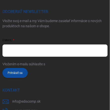
ODOBERAŤ NEWSLETTER
Vložte svoj e-mail a my Vám budeme zasielať informácie o nových
produktoch na našom e-shope.
EMAIL
Vložením e-mailu súhlasíte s
podmienkami ochrany osobných údajov
Prihlásiť sa
KONTAKT
info
@
ediscomp.sk