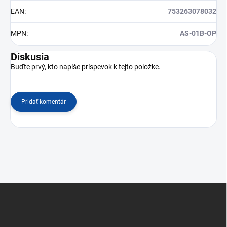
EAN
:
753263078032
MPN
:
AS-01B-OP
Diskusia
Buďte prvý, kto napíše príspevok k tejto položke.
Pridať komentár
Z
á
p
ä