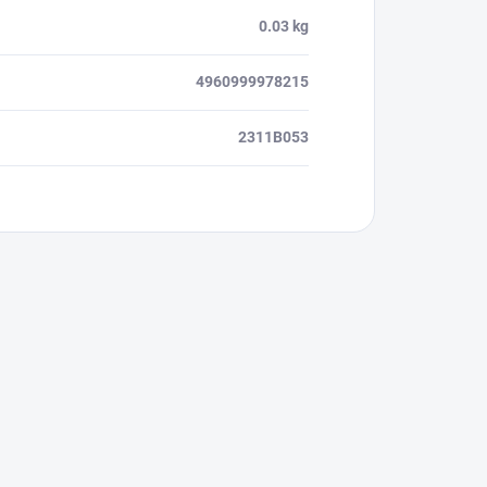
0.03 kg
4960999978215
2311B053