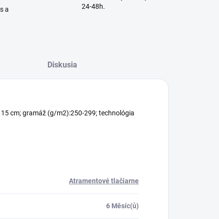
24-48h.
is a
Diskusia
x 15 cm; gramáž (g/m2):250-299; technológia
Atramentové tlačiarne
6 Měsíc(ů)