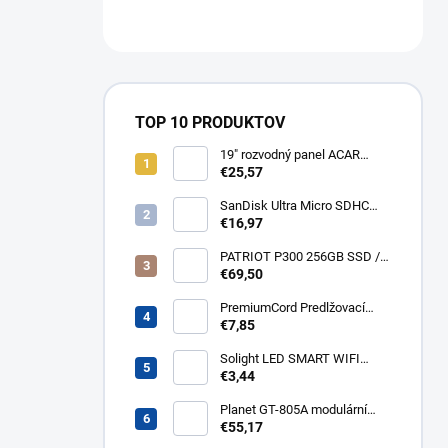
TOP 10 PRODUKTOV
19" rozvodný panel ACAR
8x230V, vypínač, indikátor
€25,57
napětí, přepěťová ochrana,
kabel 3m Acar S8 FA
SanDisk Ultra Micro SDHC
32GB 120MB/s A1+ada
€16,97
SDSQUA4-032G-GN6MA
PATRIOT P300 256GB SSD /
Interní / M.2 PCIe Gen3 x4
€69,50
NVMe 1.3 / 2280
P300P256GM28
PremiumCord Predlžovací
kábel - sieť 230V, IEC 320 C13
€7,85
- C14, 3 m kps3
Solight LED SMART WIFI
žiarovka, GU10, 5W, RGB,
€3,44
400lm WZ326
Planet GT-805A modulární
konvertor Gigabit
€55,17
10/100/1000BaseT/SX GT-