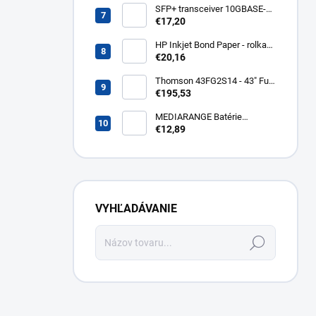
805A
SFP+ transceiver 10GBASE-
SR/SW, multirate, MM, OM3-
€17,20
300/OM2-82/OM1-33m,
850nm VCSEL, LC dup., DMI ,
HP Inkjet Bond Paper - rolka
DELL komp.. SFP-PLUS-SR-
24'' Q1396A
€20,16
DELL
Thomson 43FG2S14 - 43" Full
HD, Google TV, LED, čierny
€195,53
43FG2S14
MEDIARANGE Batérie
nabíjateľné AAA, USB-C, 4ks
€12,89
MRBAT160
VYHĽADÁVANIE
Hľadať