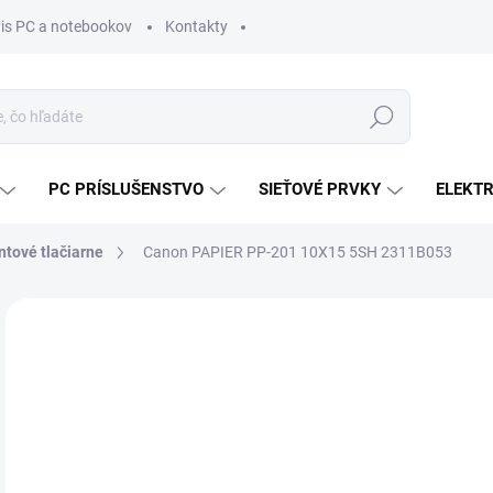
vis PC a notebookov
Kontakty
Hľadať
PC PRÍSLUŠENSTVO
SIEŤOVÉ PRVKY
ELEKT
tové tlačiarne
Canon PAPIER PP-201 10X15 5SH 2311B053
ZNAČKA:
CANON
MÔŽ
DO:
12.
MOŽ
DOR
€4