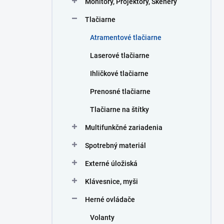
Monitory, Projektory, Skenery
e
l
Tlačiarne
Atramentové tlačiarne
Laserové tlačiarne
Ihličkové tlačiarne
Prenosné tlačiarne
Tlačiarne na štítky
Multifunkčné zariadenia
Spotrebný materiál
Externé úložiská
Klávesnice, myši
Herné ovládače
Volanty