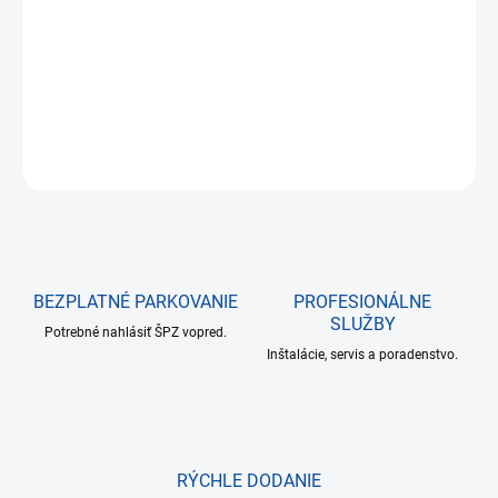
Kovová skrinka pre INTEGRA 64, INTEGRA 128 a moduly,GRADE
3, transformátor 50VA
DETAILNÉ INFORMÁCIE
OPÝTAŤ SA
BEZPLATNÉ PARKOVANIE
PROFESIONÁLNE
SLUŽBY
Potrebné nahlásiť ŠPZ vopred.
Inštalácie, servis a poradenstvo.
RÝCHLE DODANIE