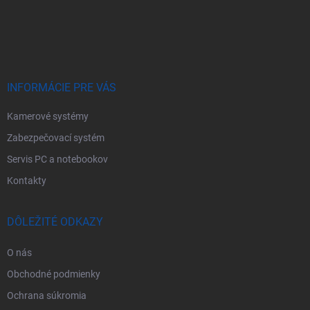
á
p
ä
t
i
e
INFORMÁCIE PRE VÁS
Kamerové systémy
Zabezpečovací systém
Servis PC a notebookov
Kontakty
DÔLEŽITÉ ODKAZY
O nás
Obchodné podmienky
Ochrana súkromia