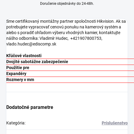
Doručenie objednávky do 24-48h.
Sme certifikovaný montážny partner spoločnosti Hikvision. Ak sa
potrebujete vypracovať cenovú ponuku na kamerový systém a
alebo s poradiť ohľadom výberu vhodných kamier, kontaktujte
nášho odborníka: Vladimír Hudec, +421907800753,
vlado.hudec@ediscomp.sk
Kľúčové vlastnosti
Dvojité sabotážne zabezpečenie
Použitie pre
Expandéry
Rozmery v mm
Dodatočné parametre
Kategória
:
Príslušenstvo