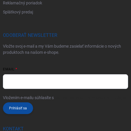
Reklamačný poriadok
Splátkový predaj
ODOBERAŤ NEWSLETTER
Vložte svoj e-mail a my Vám budeme zasielať informácie o nových
produktoch na našom e-shope.
EMAIL
Vložením e-mailu súhlasíte s
podmienkami ochrany osobných údajov
Prihlásiť sa
KONTAKT