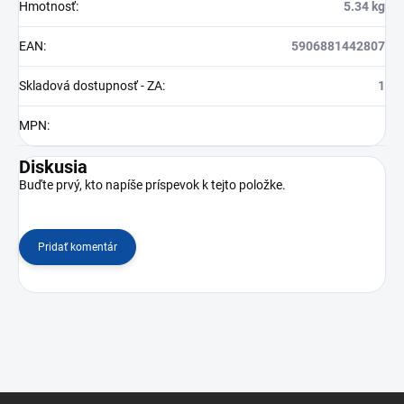
Hmotnosť
:
5.34 kg
EAN
:
5906881442807
Skladová dostupnosť - ZA
:
1
MPN
:
Diskusia
Buďte prvý, kto napíše príspevok k tejto položke.
Pridať komentár
Z