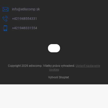
info
@
ediscomp.sk
+421948554331
+421948331554
Copyright 2026
ediscomp
. Všetky práva vyhradené.
Upraviť nastavenie
cookies
Vytvoril Shoptet