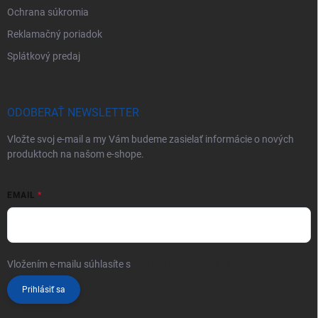
Ochrana súkromia
Reklamačný poriadok
Splátkový predaj
ODOBERAŤ NEWSLETTER
Vložte svoj e-mail a my Vám budeme zasielať informácie o nových
produktoch na našom e-shope.
EMAIL
Vložením e-mailu súhlasíte s
podmienkami ochrany osobných údajov
Prihlásiť sa