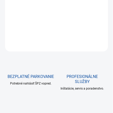
Jednotková
NA SKLADE
cena:
−
+
Pridať do košíka
DETAILNÉ INFORMÁCIE
OPÝTAŤ SA
BEZPLATNÉ PARKOVANIE
PROFESIONÁLNE
SLUŽBY
Potrebné nahlásiť ŠPZ vopred.
Inštalácie, servis a poradenstvo.