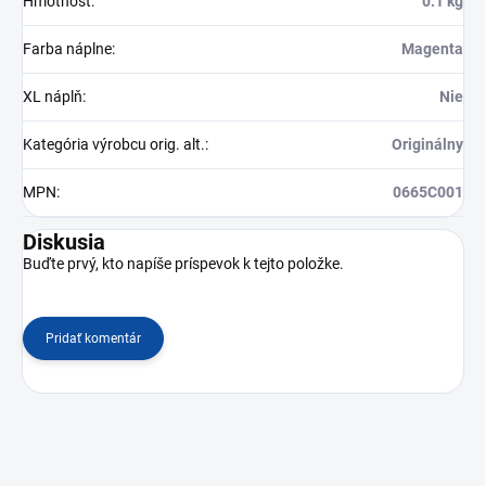
Hmotnosť
:
0.1 kg
Farba náplne
:
Magenta
XL náplň
:
Nie
Kategória výrobcu orig. alt.
:
Originálny
MPN
:
0665C001
Diskusia
Buďte prvý, kto napíše príspevok k tejto položke.
Pridať komentár