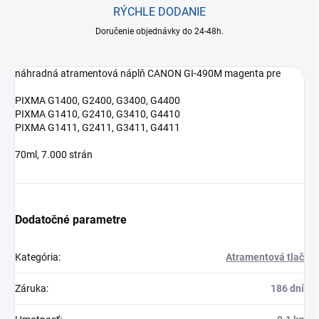
RÝCHLE DODANIE
Doručenie objednávky do 24-48h.
náhradná atramentová náplň CANON GI-490M magenta pre
PIXMA G1400, G2400, G3400, G4400
PIXMA G1410, G2410, G3410, G4410
PIXMA G1411, G2411, G3411, G4411
70ml, 7.000 strán
Dodatočné parametre
Kategória
:
Atramentová tlač
Záruka
:
186 dní