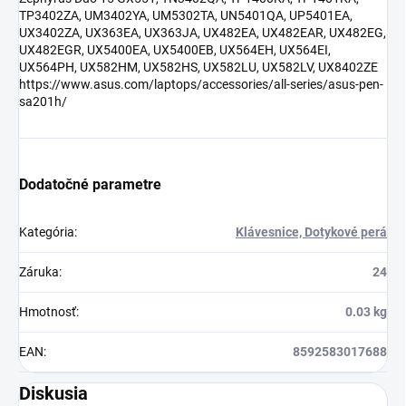
TP3402ZA, UM3402YA, UM5302TA, UN5401QA, UP5401EA,
UX3402ZA, UX363EA, UX363JA, UX482EA, UX482EAR, UX482EG,
UX482EGR, UX5400EA, UX5400EB, UX564EH, UX564EI,
UX564PH, UX582HM, UX582HS, UX582LU, UX582LV, UX8402ZE
https://www.asus.com/laptops/accessories/all-series/asus-pen-
sa201h/
Dodatočné parametre
Kategória
:
Klávesnice, Dotykové perá
Záruka
:
24
Hmotnosť
:
0.03 kg
EAN
:
8592583017688
Diskusia