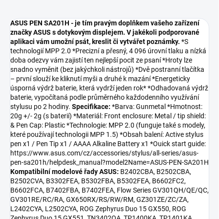
ASUS PEN SA201H - je tím pravým doplňkem vašeho zařízení
značky ASUS s dotykovým displejem. V jakékoli podporované
aplikaci vám umožní psát, kreslit či vytvářet poznámky.
*S
technologií MPP 2.0 *Precizní a přesný, 4 096 úrovní tlaku a nízká
doba odezvy vám zajistí ten nejlepší pocit ze psaní *Hroty lze
snadno vyměnit (bez jakýchkoli nástrojů) *Dvě postranní tlačítka
– první slouží ke kliknutí myši a druhé k mazání *Energeticky
úsporná výdrž baterie, která vydrží jeden rok* *Odhadovaná výdrž
baterie, vypočítaná podle průměrného každodenního využívání
stylusu po 2 hodiny.
Specifikace:
*Barva: Gunmetal *Hmotnost:
20g +/- 2g (s baterií) *Materiál: Front enclosure: Metal / tip shield:
& Pen Cap: Plastic *Technologie: MPP 2.0 (funguje také s modely,
které používají technologii MPP 1.5) *Obsah balení: Active stylus
pen x1 / Pen Tip x1 / AAAA Alkaline Battery x1 *Ouick start guide:
https://www.asus.com/cz/accessories/stylus/all-series/asus-
pen-sa201h/helpdesk_manual?model2Name=ASUS-PEN-SA201H
Kompatibilní modelové řady ASUS:
B2402CBA, B2502CBA,
B2502CVA, B3302FEA, B5302FBA, B5302FEA, B6602FC2,
B6602FCA, B7402FBA, B7402FEA, Flow Series GV301QH/QE/QC,
GV301RE/RC/RA, GX650RX/RS/RW/RM, GZ301ZE/ZC/ZA,
L2402CYA, L2502CYA, ROG Zephyrus Duo 15 GX550, ROG
Zephyrus Duo 15 GX551, TN3402QA, TP1400KA, TP1401KA,