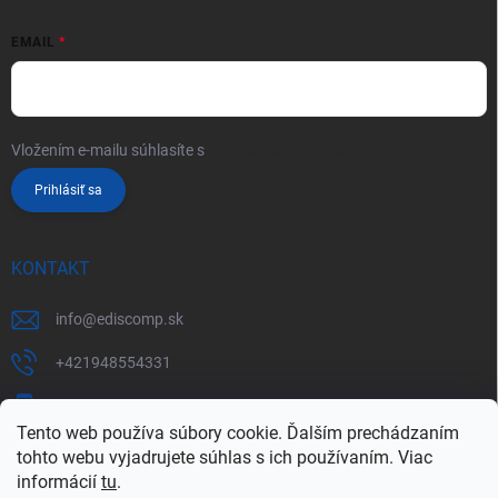
EMAIL
Vložením e-mailu súhlasíte s
podmienkami ochrany osobných údajov
Prihlásiť sa
KONTAKT
info
@
ediscomp.sk
+421948554331
+421948331554
Tento web používa súbory cookie. Ďalším prechádzaním
tohto webu vyjadrujete súhlas s ich používaním. Viac
informácií
tu
.