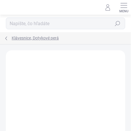
Prejsť
na
obsah
Hľadať
Klávesnice, Dotykové perá
ZNAČKA:
ASUS