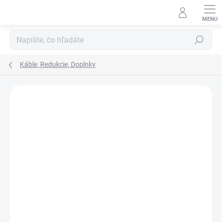
Prejsť
na
obsah
Hľadať
Káble, Redukcie, Doplnky
ZNAČKA:
ARCTIC