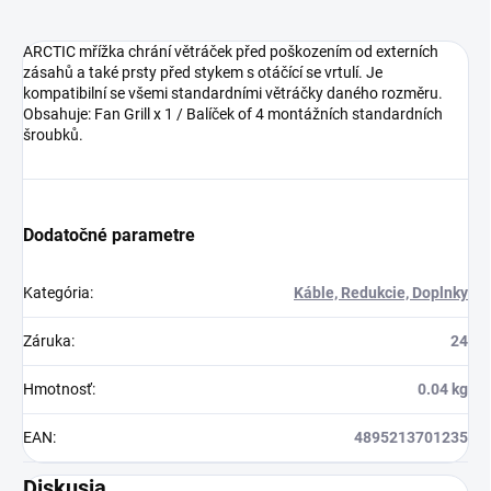
ARCTIC mřížka chrání větráček před poškozením od externích
zásahů a také prsty před stykem s otáčící se vrtulí. Je
kompatibilní se všemi standardními větráčky daného rozměru.
Obsahuje: Fan Grill x 1 / Balíček of 4 montážních standardních
šroubků.
Dodatočné parametre
Kategória
:
Káble, Redukcie, Doplnky
Záruka
:
24
Hmotnosť
:
0.04 kg
EAN
:
4895213701235
Diskusia