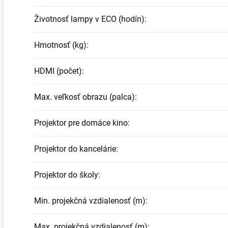
Životnosť lampy v ECO (hodín)
:
Hmotnosť (kg)
:
HDMI (počet)
:
Max. veľkosť obrazu (palca)
:
Projektor pre domáce kino
:
Projektor do kancelárie
:
Projektor do školy
:
Min. projekčná vzdialenosť (m)
:
Max. projekčná vzdialenosť (m)
: