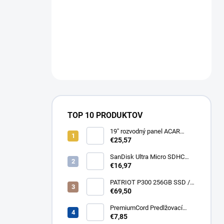
TOP 10 PRODUKTOV
19" rozvodný panel ACAR
8x230V, vypínač, indikátor
€25,57
napětí, přepěťová ochrana,
kabel 3m Acar S8 FA
SanDisk Ultra Micro SDHC
32GB 120MB/s A1+ada
€16,97
SDSQUA4-032G-GN6MA
PATRIOT P300 256GB SSD /
Interní / M.2 PCIe Gen3 x4
€69,50
NVMe 1.3 / 2280
P300P256GM28
PremiumCord Predlžovací
kábel - sieť 230V, IEC 320 C13
€7,85