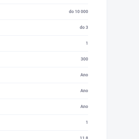
do 10 000
do 3
1
300
Ano
Ano
Ano
1
11,8