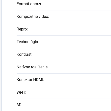
Formát obrazu
:
Kompozitné video
:
Repro
:
Technológia
:
Kontrast
:
Natívne rozlíšenie
:
Konektor HDMI
:
Wi-Fi
:
3D
: