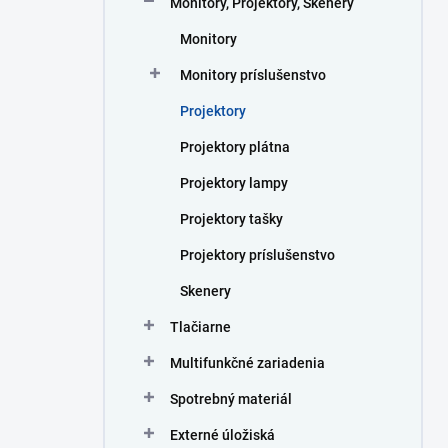
Monitory, Projektory, Skenery
e
l
Monitory
Monitory príslušenstvo
Projektory
Projektory plátna
Projektory lampy
Projektory tašky
Projektory príslušenstvo
Skenery
Tlačiarne
Multifunkčné zariadenia
Spotrebný materiál
Externé úložiská