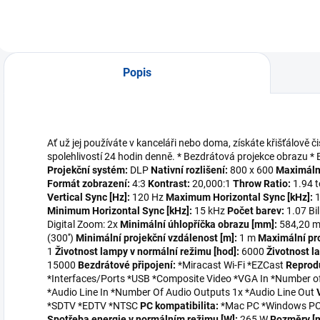
Popis
Ať už jej používáte v kanceláři nebo doma, získáte křišťálově 
spolehlivostí 24 hodin denně. * Bezdrátová projekce obrazu *
Projekční systém:
DLP
Nativní rozlišení:
800 x 600
Maximální
Formát zobrazení:
4:3
Kontrast:
20,000:1
Throw Ratio:
1.94 
Vertical Sync [Hz]:
120 Hz
Maximum Horizontal Sync [kHz]:
1
Minimum Horizontal Sync [kHz]:
15 kHz
Počet barev:
1.07 Bil
Digital Zoom: 2x
Minimální úhlopříčka obrazu [mm]:
584,20 
(300'')
Minimální projekční vzdálenost [m]:
1 m
Maximální pro
1
Životnost lampy v normální režimu [hod]:
6000
Životnost l
15000
Bezdrátové připojení:
*Miracast Wi-Fi *EZCast
Reprod
*Interfaces/Ports *USB *Composite Video *VGA In *Number o
*Audio Line In *Number Of Audio Outputs 1x *Audio Line Out
*SDTV *EDTV *NTSC
PC kompatibilita:
*Mac PC *Windows P
Spotřeba energie v normálním režimu [W]:
265 W
Rozměry [