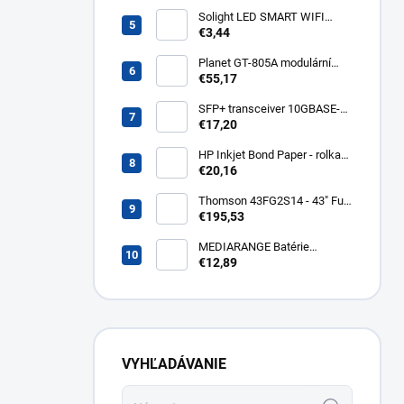
- C14, 3 m kps3
Solight LED SMART WIFI
žiarovka, GU10, 5W, RGB,
€3,44
400lm WZ326
Planet GT-805A modulární
konvertor Gigabit
€55,17
10/100/1000BaseT/SX GT-
805A
SFP+ transceiver 10GBASE-
SR/SW, multirate, MM, OM3-
€17,20
300/OM2-82/OM1-33m,
850nm VCSEL, LC dup., DMI ,
HP Inkjet Bond Paper - rolka
DELL komp.. SFP-PLUS-SR-
24'' Q1396A
€20,16
DELL
Thomson 43FG2S14 - 43" Full
HD, Google TV, LED, čierny
€195,53
43FG2S14
MEDIARANGE Batérie
nabíjateľné AAA, USB-C, 4ks
€12,89
MRBAT160
VYHĽADÁVANIE