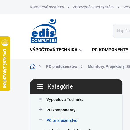
Prejsť
Kamerové systémy
Zabezpečovací systém
Ser
na
obsah
VÝPOČTOVÁ TECHNIKA
PC KOMPONENTY
Domov
PC príslušenstvo
Monitory, Projektory, 
B
Kategórie
o
Preskočiť
č
kategórie
n
Výpočtová Technika
ý
PC komponenty
p
a
PC príslušenstvo
n