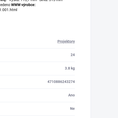
vedeno
WWW výrobce:
1.001.html
Projektory
24
3.8 kg
4710886243274
Ano
Ne