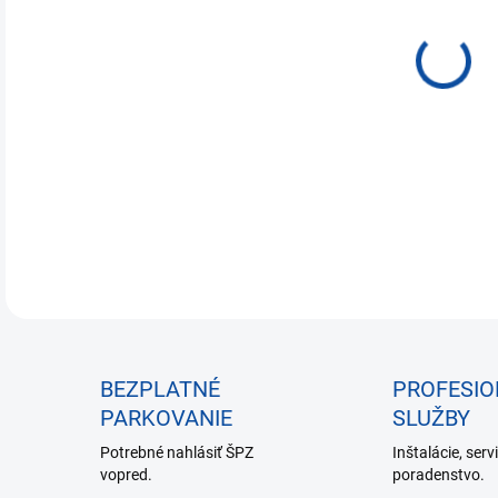
€31
Jedn
NA 
cena
DETA
BEZPLATNÉ
PROFESI
PARKOVANIE
SLUŽBY
Potrebné nahlásiť ŠPZ
Inštalácie, serv
vopred.
poradenstvo.