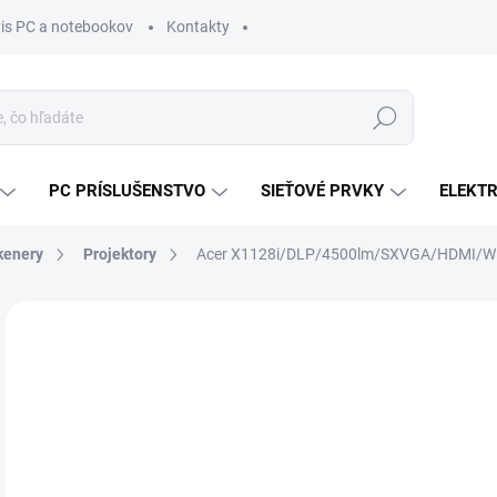
vis PC a notebookov
Kontakty
Hľadať
PC PRÍSLUŠENSTVO
SIEŤOVÉ PRVKY
ELEKT
Skenery
Projektory
Acer X1128i/DLP/4500lm/SXVGA/HDMI/Wi
ZNAČKA:
ACER
MÔŽ
DO:
12.
MOŽ
DOR
€