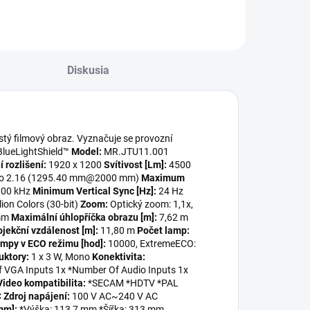
Diskusia
čistý filmový obraz. Vyznačuje se provozní
 BlueLightShield™
Model:
MR.JTU11.001
 rozlišení:
1920 x 1200
Svítivost [Lm]:
4500
to 2.16 (1295.40 mm@2000 mm)
Maximum
00 kHz
Minimum Vertical Sync [Hz]:
24 Hz
lion Colors (30-bit)
Zoom:
Optický zoom: 1,1x,
mm
Maximální úhlopříčka obrazu [m]:
7,62 m
jekční vzdálenost [m]:
11,80 m
Počet lamp:
ampy v ECO režimu [hod]:
10000, ExtremeECO:
uktory:
1 x 3 W, Mono
Konektivita:
f VGA Inputs 1x *Number Of Audio Inputs 1x
Video kompatibilita:
*SECAM *HDTV *PAL
C
Zdroj napájení:
100 V AC~240 V AC
mm]:
*Výška: 113,7 mm *Šířka: 313 mm