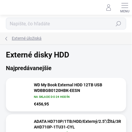
Prejsť
na
obsah
Hľadať
Externé úložiská
Externé disky HDD
Najpredávanejšie
WD My Book External HDD 12TB USB
WDBBGB0120HBK-EESN
NA SKLADE DO 24 HODÍN
€456,95
ADATA HD710P/1TB/HDD/Externý/2.5''/Žltá/3R
AHD710P-1TU31-CYL