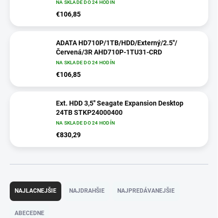
NA SKLADE DO 24 HODÍN
€106,85
ADATA HD710P/1TB/HDD/Externý/2.5''/
Červená/3R AHD710P-1TU31-CRD
NA SKLADE DO 24 HODÍN
€106,85
Ext. HDD 3,5'' Seagate Expansion Desktop
24TB STKP24000400
NA SKLADE DO 24 HODÍN
€830,29
R
a
NAJLACNEJŠIE
NAJDRAHŠIE
NAJPREDÁVANEJŠIE
d
e
ABECEDNE