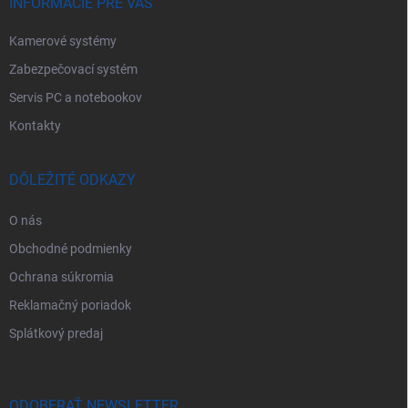
e
INFORMÁCIE PRE VÁS
Kamerové systémy
Zabezpečovací systém
Servis PC a notebookov
Kontakty
DÔLEŽITÉ ODKAZY
O nás
Obchodné podmienky
Ochrana súkromia
Reklamačný poriadok
Splátkový predaj
ODOBERAŤ NEWSLETTER