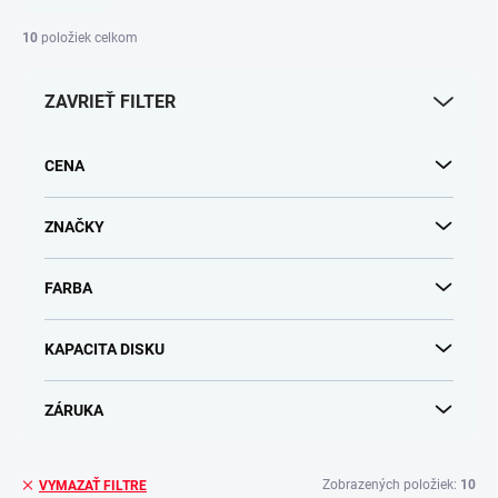
n
i
10
položiek celkom
e
p
ZAVRIEŤ FILTER
r
o
d
CENA
u
k
t
ZNAČKY
o
v
FARBA
KAPACITA DISKU
ZÁRUKA
Zobrazených položiek:
10
VYMAZAŤ FILTRE