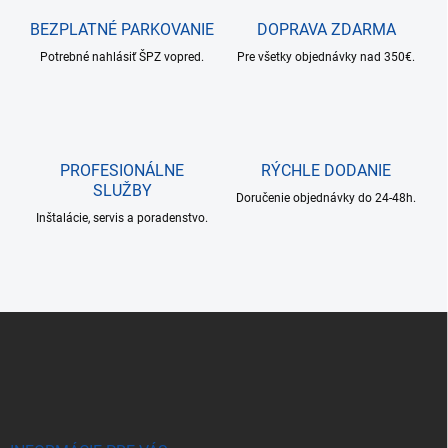
a
c
BEZPLATNÉ PARKOVANIE
DOPRAVA ZDARMA
i
Potrebné nahlásiť ŠPZ vopred.
e
Pre všetky objednávky nad 350€.
p
r
v
k
y
PROFESIONÁLNE
RÝCHLE DODANIE
v
SLUŽBY
ý
Doručenie objednávky do 24-48h.
p
Inštalácie, servis a poradenstvo.
i
s
u
Z
á
p
ä
t
i