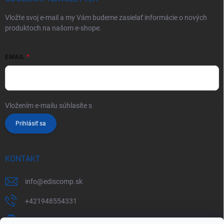
Vložte svoj e-mail a my Vám budeme zasielať informácie o nových
produktoch na našom e-shope.
EMAIL
Vložením e-mailu súhlasíte s
podmienkami ochrany osobných údajov
Prihlásiť sa
KONTAKT
info
@
ediscomp.sk
+421948554331
+421948331554