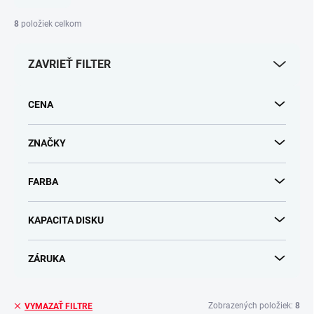
n
i
8
položiek celkom
e
p
ZAVRIEŤ FILTER
r
o
d
CENA
u
k
t
ZNAČKY
o
v
FARBA
KAPACITA DISKU
ZÁRUKA
Zobrazených položiek:
8
VYMAZAŤ FILTRE