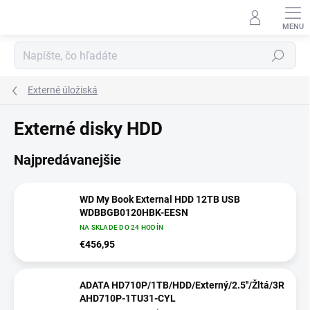
Prejsť
na
obsah
Hľadať
Externé úložiská
Externé disky HDD
Najpredávanejšie
WD My Book External HDD 12TB USB
WDBBGB0120HBK-EESN
NA SKLADE DO 24 HODÍN
€456,95
ADATA HD710P/1TB/HDD/Externý/2.5''/Žltá/3R
AHD710P-1TU31-CYL