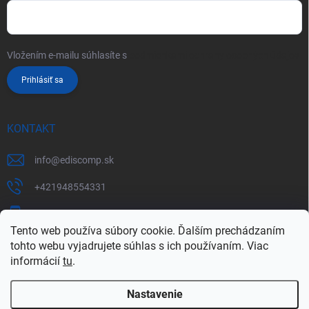
Vložením e-mailu súhlasíte s
podmienkami ochrany osobných údajov
Prihlásiť sa
KONTAKT
info
@
ediscomp.sk
+421948554331
+421948331554
Tento web používa súbory cookie. Ďalším prechádzaním
tohto webu vyjadrujete súhlas s ich používaním. Viac
informácií
tu
.
Nastavenie