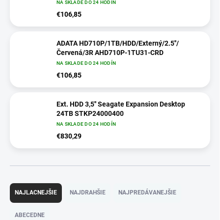
NA SKLADE DO 24 HODÍN
€106,85
ADATA HD710P/1TB/HDD/Externý/2.5''/
Červená/3R AHD710P-1TU31-CRD
NA SKLADE DO 24 HODÍN
€106,85
Ext. HDD 3,5'' Seagate Expansion Desktop
24TB STKP24000400
NA SKLADE DO 24 HODÍN
€830,29
R
a
NAJLACNEJŠIE
NAJDRAHŠIE
NAJPREDÁVANEJŠIE
d
e
ABECEDNE