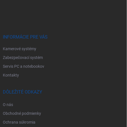
Z
á
p
ä
t
i
e
INFORMÁCIE PRE VÁS
Kamerové systémy
Zabezpečovací systém
Servis PC a notebookov
Kontakty
DÔLEŽITÉ ODKAZY
O nás
Obchodné podmienky
Ochrana súkromia