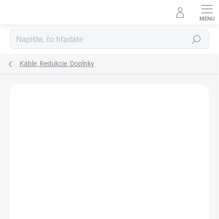
Prejsť
na
obsah
Hľadať
Káble, Redukcie, Doplnky
ZNAČKA:
1STCOOL