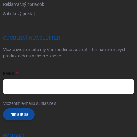
Reklamačný poriadok
Splátkový predaj
ODOBERAŤ NEWSLETTER
Vložte svoj e-mail a my Vám budeme zasielať informácie o nových
produktoch na našom e-shope.
EMAIL
Vložením e-mailu súhlasíte s
podmienkami ochrany osobných údajov
Prihlásiť sa
KONTAKT