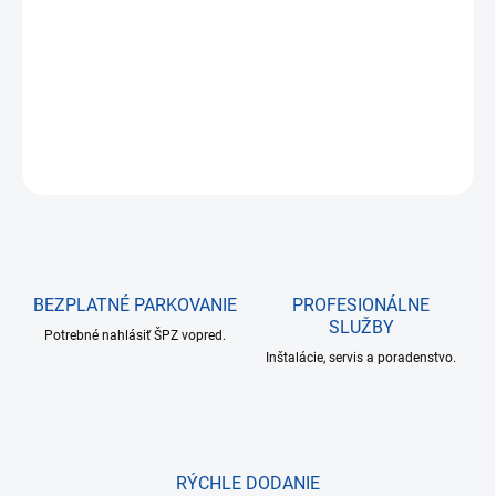
cena:
−
+
Pridať do košíka
DETAILNÉ INFORMÁCIE
OPÝTAŤ SA
BEZPLATNÉ PARKOVANIE
PROFESIONÁLNE
SLUŽBY
Potrebné nahlásiť ŠPZ vopred.
Inštalácie, servis a poradenstvo.
RÝCHLE DODANIE