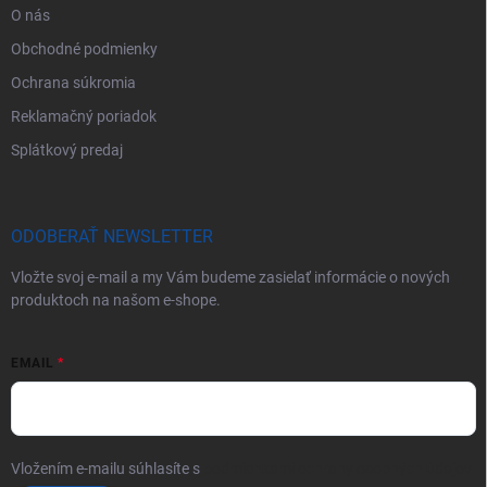
O nás
Obchodné podmienky
Ochrana súkromia
Reklamačný poriadok
Splátkový predaj
ODOBERAŤ NEWSLETTER
Vložte svoj e-mail a my Vám budeme zasielať informácie o nových
produktoch na našom e-shope.
EMAIL
Vložením e-mailu súhlasíte s
podmienkami ochrany osobných údajov