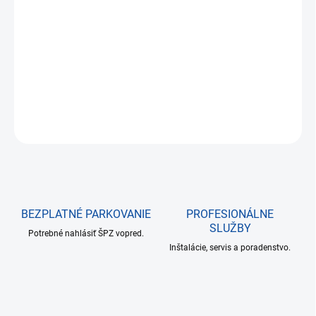
Jednotková
NA SKLADE DO 24 HODÍN
cena:
−
+
Pridať do košíka
DETAILNÉ INFORMÁCIE
OPÝTAŤ SA
BEZPLATNÉ PARKOVANIE
PROFESIONÁLNE
SLUŽBY
Potrebné nahlásiť ŠPZ vopred.
Inštalácie, servis a poradenstvo.