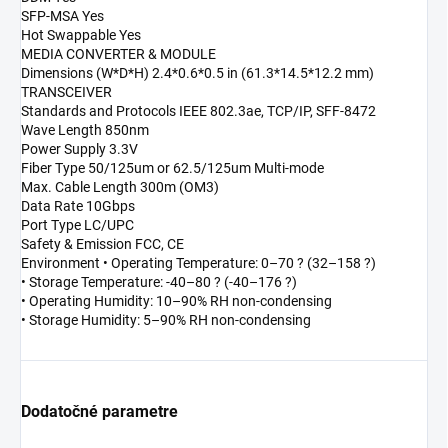
SFP-MSA Yes
Hot Swappable Yes
MEDIA CONVERTER & MODULE
Dimensions (W*D*H) 2.4*0.6*0.5 in (61.3*14.5*12.2 mm)
TRANSCEIVER
Standards and Protocols IEEE 802.3ae, TCP/IP, SFF-8472
Wave Length 850nm
Power Supply 3.3V
Fiber Type 50/125um or 62.5/125um Multi-mode
Max. Cable Length 300m (OM3)
Data Rate 10Gbps
Port Type LC/UPC
Safety & Emission FCC, CE
Environment • Operating Temperature: 0–70 ? (32–158 ?)
• Storage Temperature: -40–80 ? (-40–176 ?)
• Operating Humidity: 10–90% RH non-condensing
• Storage Humidity: 5–90% RH non-condensing
Dodatočné parametre