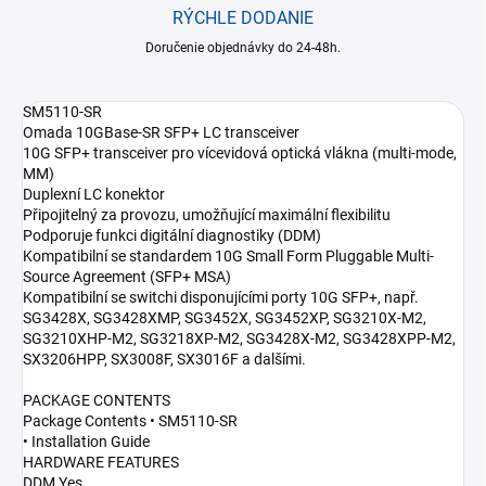
RÝCHLE DODANIE
Doručenie objednávky do 24-48h.
SM5110-SR
Omada 10GBase-SR SFP+ LC transceiver
10G SFP+ transceiver pro vícevidová optická vlákna (multi-mode,
MM)
Duplexní LC konektor
Připojitelný za provozu, umožňující maximální flexibilitu
Podporuje funkci digitální diagnostiky (DDM)
Kompatibilní se standardem 10G Small Form Pluggable Multi-
Source Agreement (SFP+ MSA)
Kompatibilní se switchi disponujícími porty 10G SFP+, např.
SG3428X, SG3428XMP, SG3452X, SG3452XP, SG3210X-M2,
SG3210XHP-M2, SG3218XP-M2, SG3428X-M2, SG3428XPP-M2,
SX3206HPP, SX3008F, SX3016F a dalšími.
PACKAGE CONTENTS
Package Contents • SM5110-SR
• Installation Guide
HARDWARE FEATURES
DDM Yes