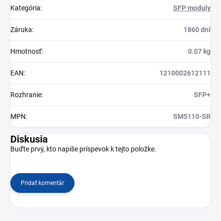
Kategória
:
SFP moduly
Záruka
:
1860 dní
Hmotnosť
:
0.07 kg
EAN
:
1210002612111
Rozhranie
:
SFP+
MPN
:
SM5110-SR
Diskusia
Buďte prvý, kto napíše príspevok k tejto položke.
Pridať komentár