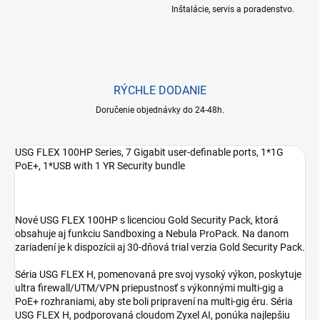
Inštalácie, servis a poradenstvo.
RÝCHLE DODANIE
Doručenie objednávky do 24-48h.
USG FLEX 100HP Series, 7 Gigabit user-definable ports, 1*1G
PoE+, 1*USB with 1 YR Security bundle
Nové USG FLEX 100HP s licenciou Gold Security Pack, ktorá
obsahuje aj funkciu Sandboxing a Nebula ProPack. Na danom
zariadení je k dispozícii aj 30-dňová trial verzia Gold Security Pack.
Séria USG FLEX H, pomenovaná pre svoj vysoký výkon, poskytuje
ultra firewall/UTM/VPN priepustnosť s výkonnými multi-gig a
PoE+ rozhraniami, aby ste boli pripravení na multi-gig éru. Séria
USG FLEX H, podporovaná cloudom Zyxel AI, ponúka najlepšiu