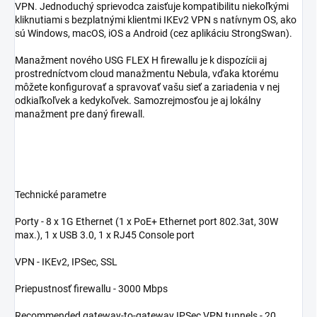
VPN. Jednoduchý sprievodca zaisťuje kompatibilitu niekoľkými
kliknutiami s bezplatnými klientmi IKEv2 VPN s natívnym OS, ako
sú Windows, macOS, iOS a Android (cez aplikáciu StrongSwan).
Manažment nového USG FLEX H firewallu je k dispozícii aj
prostredníctvom cloud manažmentu Nebula, vďaka ktorému
môžete konfigurovať a spravovať vašu sieť a zariadenia v nej
odkiaľkoľvek a kedykoľvek. Samozrejmosťou je aj lokálny
manažment pre daný firewall.
Technické parametre
Porty - 8 x 1G Ethernet (1 x PoE+ Ethernet port 802.3at, 30W
max.), 1 x USB 3.0, 1 x RJ45 Console port
VPN - IKEv2, IPSec, SSL
Priepustnosť firewallu - 3000 Mbps
Recommended gateway-to-gateway IPSec VPN tunnels - 20