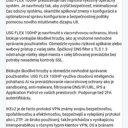
USG FLEX 100HP predstavuje náš najnovší výkonný operačný
systém. Je navrhnutý tak, aby zvýšil bezpečnosť, minimalizoval
čas odozvy systému, okamžite aplikoval zmeny v konfigurácii a
optimalizoval správu konfigurácie a bezpečnostnej politiky
pomocou nového intuitívneho dizajnu UX.
USG FLEX 100HP je navrhnuté s viacvrstvovou ochranou, ktorá
blokuje vonkajšie škodlivé hrozby, ako aj vnútorné nevhodné
správanie používateľov. Obmedzte vysoko rizikové aplikácie alebo
webový prístup z vašej siete. Špičkový DNS filter s TLS 1.3
odstraňuje všetky slepé miesta v celej šifrovanej prevádzke bez
potreby nasadenia kontroly SSL.
Blokujte škodlivé hrozby a obmedzte nevhodné správanie
používateľov. USG FLEX 100HP využíva cloudovú inteligenciu
poháňanú AI na prevádzkovanie viacvrstvovej ochrany ako je
sandboxing, anti-malware, filtrovanie DNS/IP/URL, IPS a
Application Patrol vo vašich priestoroch. Podporuje tiež 2FA
autentifikáciu.
IKEv2 je de facto protokol VPN známy svojou bezpečnosťou,
spoľahlivosťou a efektívnosťou, bezpečnejší a vylepšený protokol
ako L2TP. Je široko používaný, takže prichádza s vynikajúcou
interoperabilitou s rôznymi typmi klientov VPN, OS a bránami