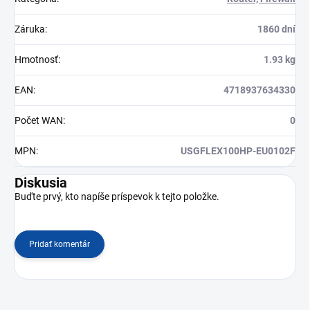
Záruka
:
1860 dní
Hmotnosť
:
1.93 kg
EAN
:
4718937634330
Počet WAN
:
0
MPN
:
USGFLEX100HP-EU0102F
Diskusia
Buďte prvý, kto napíše príspevok k tejto položke.
Pridať komentár