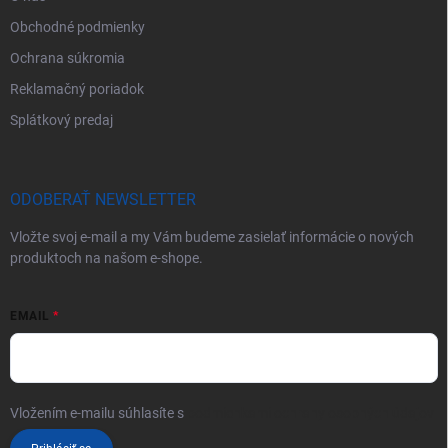
Obchodné podmienky
Ochrana súkromia
Reklamačný poriadok
Splátkový predaj
ODOBERAŤ NEWSLETTER
Vložte svoj e-mail a my Vám budeme zasielať informácie o nových
produktoch na našom e-shope.
EMAIL
Vložením e-mailu súhlasíte s
podmienkami ochrany osobných údajov