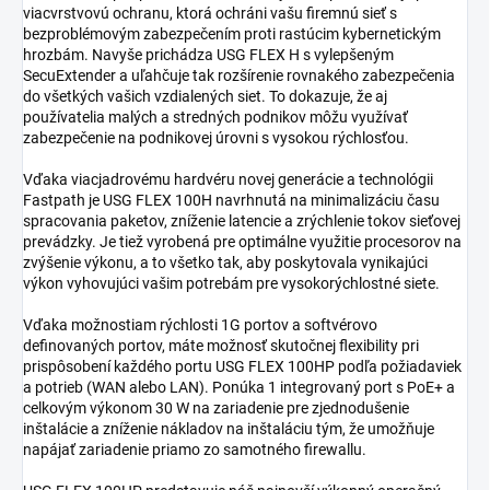
viacvrstvovú ochranu, ktorá ochráni vašu firemnú sieť s
bezproblémovým zabezpečením proti rastúcim kybernetickým
hrozbám. Navyše prichádza USG FLEX H s vylepšeným
SecuExtender a uľahčuje tak rozšírenie rovnakého zabezpečenia
do všetkých vašich vzdialených siet. To dokazuje, že aj
používatelia malých a stredných podnikov môžu využívať
zabezpečenie na podnikovej úrovni s vysokou rýchlosťou.
Vďaka viacjadrovému hardvéru novej generácie a technológii
Fastpath je USG FLEX 100H navrhnutá na minimalizáciu času
spracovania paketov, zníženie latencie a zrýchlenie tokov sieťovej
prevádzky. Je tiež vyrobená pre optimálne využitie procesorov na
zvýšenie výkonu, a to všetko tak, aby poskytovala vynikajúci
výkon vyhovujúci vašim potrebám pre vysokorýchlostné siete.
Vďaka možnostiam rýchlosti 1G portov a softvérovo
definovaných portov, máte možnosť skutočnej flexibility pri
prispôsobení každého portu USG FLEX 100HP podľa požiadaviek
a potrieb (WAN alebo LAN). Ponúka 1 integrovaný port s PoE+ a
celkovým výkonom 30 W na zariadenie pre zjednodušenie
inštalácie a zníženie nákladov na inštaláciu tým, že umožňuje
napájať zariadenie priamo zo samotného firewallu.